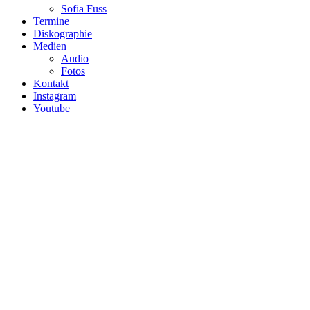
Sofia Fuss
Termine
Diskographie
Medien
Audio
Fotos
Kontakt
Instagram
Youtube
Audax Saxophonquartett GbR
Im Grund 24a
97080 Würzburg
Vertreten durch:
Christina Bernard, Sofia Fuss, Ann-Kathrin Grammel, Annalena Neu
Kontakt
E-Mail: info@audax-saxophonquartett.de
Verbraucherstreitbeilegung/Universalschlichtungsstelle
Wir sind nicht bereit oder verpflichtet, an Streitbeilegungsverfahren vo
Verbraucherschlichtungsstelle teilzunehmen.
Quelle: