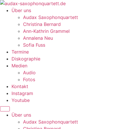
Zum
Inhalt
Über uns
wechseln
Audax Saxophonquartett
Christina Bernard
Ann-Kathrin Grammel
Annalena Neu
Sofia Fuss
Termine
Diskographie
Medien
Audio
Fotos
Kontakt
Instagram
Youtube
Über uns
Audax Saxophonquartett
Christina Bernard